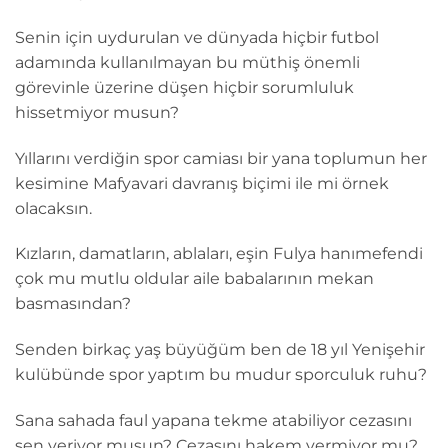
Senin için uydurulan ve dünyada hiçbir futbol
adamında kullanılmayan bu müthiş önemli
görevinle üzerine düşen hiçbir sorumluluk
hissetmiyor musun?
Yıllarını verdiğin spor camiası bir yana toplumun her
kesimine Mafyavari davranış biçimi ile mi örnek
olacaksın.
Kızların, damatların, ablaları, eşin Fulya hanımefendi
çok mu mutlu oldular aile babalarının mekan
basmasından?
Senden birkaç yaş büyüğüm ben de 18 yıl Yenişehir
kulübünde spor yaptım bu mudur sporculuk ruhu?
Sana sahada faul yapana tekme atabiliyor cezasını
sen veriyor musun? Cezasını hakem vermiyor mu?