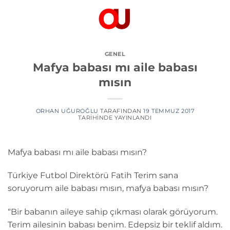
İçeriğe
atla
GENEL
Mafya babası mı aile babası
mısın
ORHAN UĞUROĞLU
TARAFINDAN
19 TEMMUZ 2017
TARIHINDE YAYINLANDI
Mafya babası mı aile babası mısın?
Türkiye Futbol Direktörü Fatih Terim sana
soruyorum aile babası mısın, mafya babası mısın?
“Bir babanın aileye sahip çıkması olarak görüyorum.
Terim ailesinin babası benim. Edepsiz bir teklif aldım.