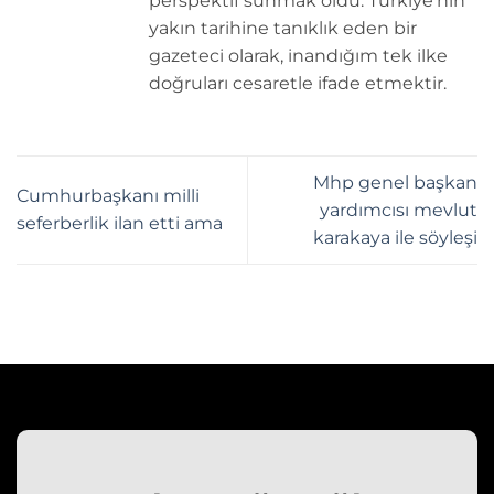
perspektif sunmak oldu. Türkiye’nin
yakın tarihine tanıklık eden bir
gazeteci olarak, inandığım tek ilke
doğruları cesaretle ifade etmektir.
Mhp genel başkan
Cumhurbaşkanı milli
yardımcısı mevlut
seferberlik ilan etti ama
karakaya ile söyleşi