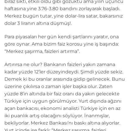
biraz sıktı, etkili oldu gibi gözüktü ama yılın üçüncü
haftasına yine 3.76-3.80 bandını zorlayarak başladı.
Merkez bugün tutar, yine dolar-lira satar, bakarsınız
dolar 3 liranın altına düşmüş!.
Para piyasaları her gün kendi şartlarını yaratır, ona
göre oynar. Ama bizim faiz korosu yine iş başında:
“Merkez şaşırma, faizleri artırma”.
Artırırsa ne olur? Bankanın faizleri yakın zamana
kadar yüzde 12’ler düzeyindeydi. Şimdi yüzde sekiz.
Demek ki bu oranlar arasında gidip gelinecek. Bunu
üzerine çıkılırsa o zaman işler başka olur. Zaten
yüzde 8’in altında bir faiz oranı da yakın gelecekte
Türkiye için uygun görülmüyor. Yurt dışında ağzını
açan bankacısı, ekonomi analisti Türkiye için en az
iki puanlık artış olacağını söylüyor. İnanmışlar,
bekliyorlar. Merkez Bankası’nı baskı altına alıyorlar.
Yurt içinde ise farklı: “Merkez şaşırma, faizleri