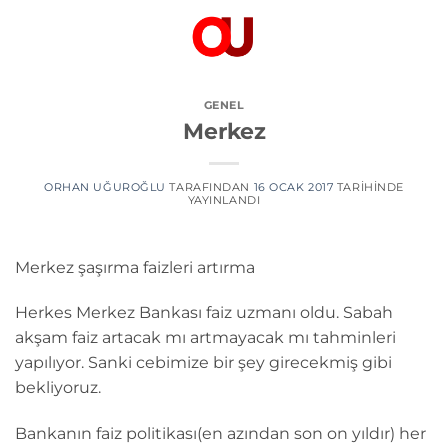
İçeriğe
atla
GENEL
Merkez
ORHAN UĞUROĞLU
TARAFINDAN
16 OCAK 2017
TARIHINDE
YAYINLANDI
Merkez şaşırma faizleri artırma
Herkes Merkez Bankası faiz uzmanı oldu. Sabah
akşam faiz artacak mı artmayacak mı tahminleri
yapılıyor. Sanki cebimize bir şey girecekmiş gibi
bekliyoruz.
Bankanın faiz politikası(en azından son on yıldır) her