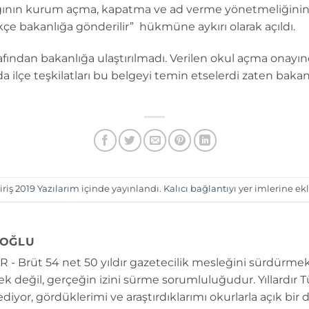
ığının kurum açma, kapatma ve ad verme yönetmeliğinin 
ikçe bakanlığa gönderilir” hükmüne aykırı olarak açıldı.
rafından bakanlığa ulaştırılmadı. Verilen okul açma onayı
a da ilçe teşkilatları bu belgeyi temin etselerdi zaten baka
iriş
2019 Yazılarım
içinde yayınlandı.
Kalıcı bağlantıyı
yer imlerine ekl
OĞLU
 - Brüt 54 net 50 yıldır gazetecilik mesleğini sürdürmek
k değil, gerçeğin izini sürme sorumluluğudur. Yıllardır 
diyor, gördüklerimi ve araştırdıklarımı okurlarla açık bir 