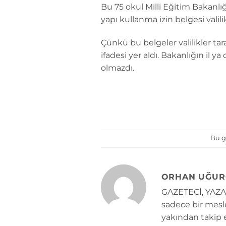
Bu 75 okul Milli Eğitim Bakanl
yapı kullanma izin belgesi valil
Çünkü bu belgeler valilikler ta
ifadesi yer aldı. Bakanlığın il y
olmazdı.
Bu g
ORHAN UĞUR
GAZETECİ, YAZAR
sadece bir mesle
yakından takip e