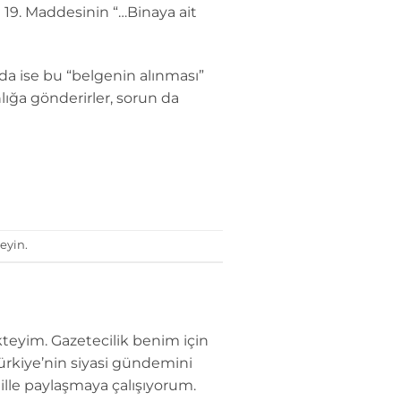
19. Maddesinin “…Binaya ait
nda ise bu “belgenin alınması”
nlığa gönderirler, sorun da
eyin.
teyim. Gazetecilik benim için
Türkiye’nin siyasi gündemini
dille paylaşmaya çalışıyorum.