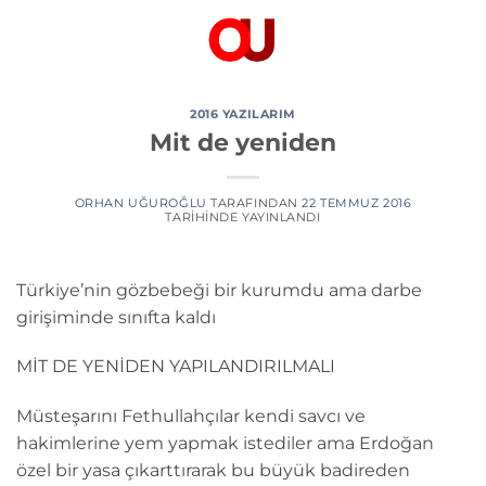
İçeriğe
atla
2016 YAZILARIM
Mit de yeniden
ORHAN UĞUROĞLU
TARAFINDAN
22 TEMMUZ 2016
TARIHINDE YAYINLANDI
Türkiye’nin gözbebeği bir kurumdu ama darbe
girişiminde sınıfta kaldı
MİT DE YENİDEN YAPILANDIRILMALI
Müsteşarını Fethullahçılar kendi savcı ve
hakimlerine yem yapmak istediler ama Erdoğan
özel bir yasa çıkarttırarak bu büyük badireden