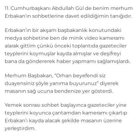
11. Cumhurbaşkanı Abdullah Gül de benim merhum
Erbakan’ın sohbetlerine davet edildiğimin tanığıdır.
Erbakan’ın bir akşam başbakanlık konutundaki
medya sohbetine ben de minik video kameramı
alarak gittim çünkü önceki toplantıda gazeteciler
teyplerini koymuşlar kayda almışlar ve deşifreyi
bana da göndererek haber yapmamı sağlamışlardı.
Merhum Başbakan, “Orhan beyefendi siz
duayensiniz şöyle yanıma buyurunuz” diyerek
masanın sağ ucuna bendenize yer gösterdi.
Yemek sonrası sohbet başlayınca gazeteciler yine
teyplerini koyunca çantamdan kameramı çıkartıp
Erbakan’ı kayda alacak şekilde masanın üzerine
yerleştirdim.