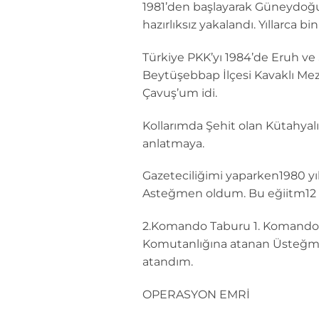
1981’den başlayarak Güneydoğu
hazırlıksız yakalandı. Yıllarca bi
Türkiye PKK’yı 1984’de Eruh ve Şe
Beytüşebbap İlçesi Kavaklı Mez
Çavuş’um idi.
Kollarımda Şehit olan Kütahya
anlatmaya.
Gazeteciliğimi yaparken1980 yı
Asteğmen oldum. Bu eğiitm12 
2.Komando Taburu 1. Komando B
Komutanlığına atanan Üsteğme
atandım.
OPERASYON EMRİ