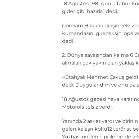
18 Ağustos 1981 günü Tabur Ko
gider gibi hazırla” dedi.
Görevim Hakkari girişindeki 
kumandasını gireceksin, operasyo
dedi.
2. Dünya savaşından kalma 6 C
almaları çok yakın olan yaklaşı
Kütahyalı Mehmet Çavuş geldi 
dedi. Duygulandım ve onu da al
18 Ağustos gecesi hava kararınc
Motorola telsiz verdi.
Yanında 2 asker vardı ve birin
gelen kalaşnikoflu12 terörist pe
Yüzbaşı önden cipi ile biz de 