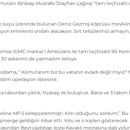
mutanı Binbaşı Mustafa Özayhan çağırıp “tam teçhizatlı
Zap suyu üzerinde bulunan Deniz Gezmiş köprüsü mevkii
n emirlerini ondan alacaksın. Sırt telsizlerinizi almayın,
emse (GMC marka) 1 Ambulans ile tam teçhizatlı 90 Koma
k 30 askerimi de yazmadım listeye.
odama, “ Komutanım biz bu vatanın evladı değil miyiz? 
dım operasyon listesine.
a taburdan çıktık, Yüzbaşı ile buluştuk. Bana ve 3 takı
in eline MP 5 kelepçelenmişti. Kim olduğunu sordum,” Bu 
şmerge geldiğini ihbar etti. Yolu ve o kişileri gösterecek.
arkasından Beytüşebbap ilçesi Kavaklı mezrasına dağ yolu