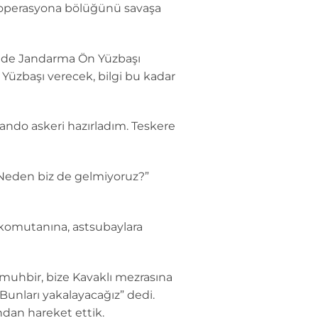
 operasyona bölüğünü savaşa
nde Jandarma Ön Yüzbaşı
 Yüzbaşı verecek, bilgi bu kadar
ndo askeri hazırladım. Teskere
Neden biz de gelmiyoruz?”
m komutanına, astsubaylara
muhbir, bize Kavaklı mezrasına
 Bunları yakalayacağız” dedi.
ndan hareket ettik.