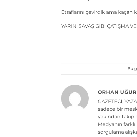
Etraflarını çevirdik ama kaçan k
YARIN: SAVAŞ GİBİ ÇATIŞMA V
Bu g
ORHAN UĞUR
GAZETECİ, YAZAR
sadece bir mesle
yakından takip e
Medyanın farklı
sorgulama alışk