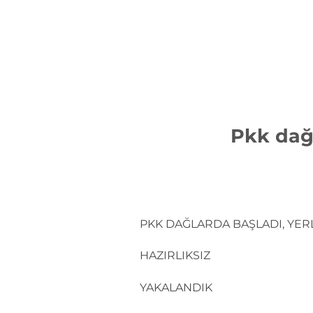
İçeriğe
atla
Pkk dağl
PKK DAĞLARDA BAŞLADI, YERL
HAZIRLIKSIZ
YAKALANDIK