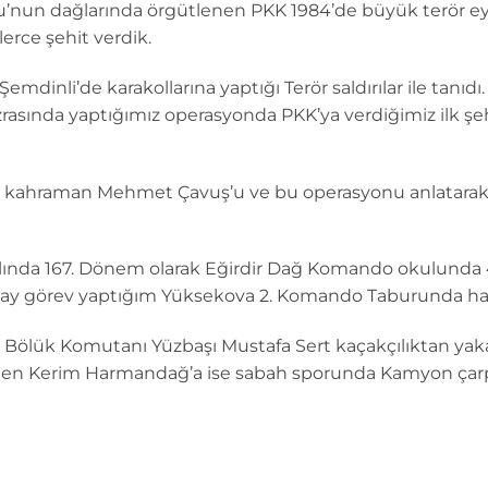
’nun dağlarında örgütlenen PKK 1984’de büyük terör eyl
nlerce şehit verdik.
mdinli’de karakollarına yaptığı Terör saldırılar ile tanıdı.
rasında yaptığımız operasyonda PKK’ya verdiğimiz ilk ş
lı kahraman Mehmet Çavuş’u ve bu operasyonu anlatarak
lında 167. Dönem olarak Eğirdir Dağ Komando okulunda 4
ay görev yaptığım Yüksekova 2. Komando Taburunda hay
ölük Komutanı Yüzbaşı Mustafa Sert kaçakçılıktan yakal
n Kerim Harmandağ’a ise sabah sporunda Kamyon çarp