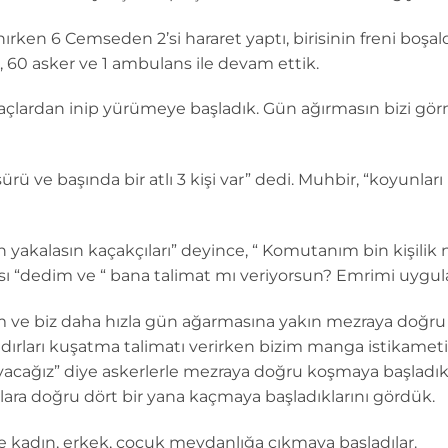
nırken 6 Cemseden 2’si hararet yaptı, birisinin freni boşa
 60 asker ve 1 ambulans ile devam ettik.
açlardan inip yürümeye başladık. Gün ağırmasın bizi görm
 ve başında bir atlı 3 kişi var” dedi. Muhbir, “koyunları 
in yakalasın kaçakçıları” deyince, “ Komutanım bin kişili
ısı “dedim ve “ bana talimat mı veriyorsun? Emrimi uygula
ve biz daha hızla gün ağarmasına yakın mezraya doğru ile
dırları kuşatma talimatı verirken bizim manga istikamet
cağız” diye askerlerle mezraya doğru koşmaya başladık. B
lara doğru dört bir yana kaçmaya başladıklarını gördük.
ine kadın, erkek, çocuk meydanlığa çıkmaya başladılar.