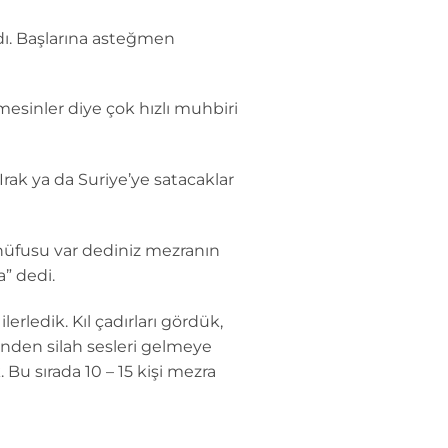
ldı. Başlarına asteğmen
esinler diye çok hızlı muhbiri
Irak ya da Suriye’ye satacaklar
k nüfusu var dediniz mezranın
” dedi.
rledik. Kıl çadırları gördük,
inden silah sesleri gelmeye
u sırada 10 – 15 kişi mezra