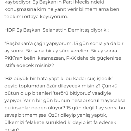
kaybediyor. Eş Başkan’ın Parti Meclisindeki
konuşmasına kim ne yanıt verir bilmem ama ben
tepkimi ortaya koyuyorum.
HDP Eş Başkanı Selahattin Demirtaş diyor ki;
“Başbakan’a çağrı yapıyorum. 15 gün sonra ya da bir
ay sonra. Biz sana bir ay süre verelim. Bir ay sonra
PKK’nın belini kıramazsan, PKK daha da güçlenirse
istifa edecek misiniz?
‘Biz büyük bir hata yaptık, bu kadar suç işledik’
deyip toplumdan özür dileyecek misiniz? Çünkü
bütün olup bitenleri ‘terörü bitiyoruz’ vaadiyle
yapıyor. Yarın bir gün bunun hesabı sorulmayacaksa
bu insanlar neden ölüyor? 15 gün değil 1 ay sonra bu
savaş bitmemişse ‘Özür dileyip yanlış yaptık,
ülkemizi felakete sürükledik’ deyip istifa edecek
misin?