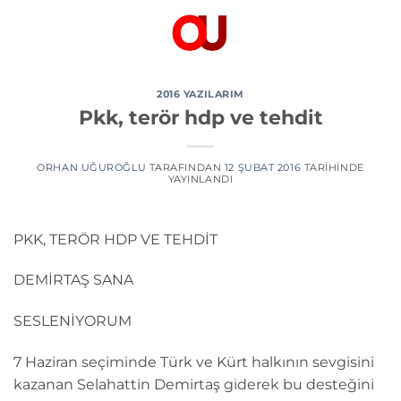
İçeriğe
atla
2016 YAZILARIM
Pkk, terör hdp ve tehdit
ORHAN UĞUROĞLU
TARAFINDAN
12 ŞUBAT 2016
TARIHINDE
YAYINLANDI
PKK, TERÖR HDP VE TEHDİT
DEMİRTAŞ SANA
SESLENİYORUM
7 Haziran seçiminde Türk ve Kürt halkının sevgisini
kazanan Selahattin Demirtaş giderek bu desteğini