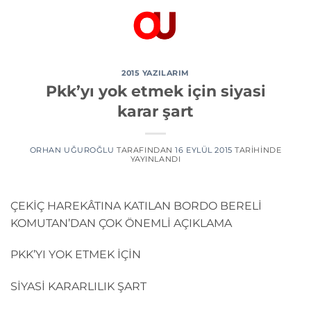
İçeriğe
atla
2015 YAZILARIM
Pkk’yı yok etmek için siyasi
karar şart
ORHAN UĞUROĞLU
TARAFINDAN
16 EYLÜL 2015
TARIHINDE
YAYINLANDI
ÇEKİÇ HAREKÂTINA KATILAN BORDO BERELİ
KOMUTAN’DAN ÇOK ÖNEMLİ AÇIKLAMA
PKK’YI YOK ETMEK İÇİN
SİYASİ KARARLILIK ŞART