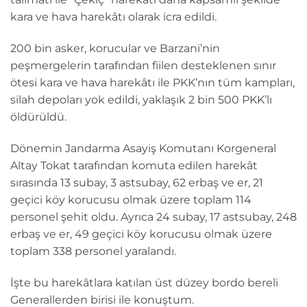
kara ve hava harekâtı olarak icra edildi.
200 bin asker, korucular ve Barzani’nin
peşmergelerin tarafından fiilen desteklenen sınır
ötesi kara ve hava harekâtı ile PKK’nın tüm kampları,
silah depoları yok edildi, yaklaşık 2 bin 500 PKK’lı
öldürüldü.
Dönemin Jandarma Asayiş Komutanı Korgeneral
Altay Tokat tarafından komuta edilen harekât
sırasında 13 subay, 3 astsubay, 62 erbaş ve er, 21
geçici köy korucusu olmak üzere toplam 114
personel şehit oldu. Ayrıca 24 subay, 17 astsubay, 248
erbaş ve er, 49 geçici köy korucusu olmak üzere
toplam 338 personel yaralandı.
İşte bu harekâtlara katılan üst düzey bordo bereli
Generallerden birisi ile konuştum.