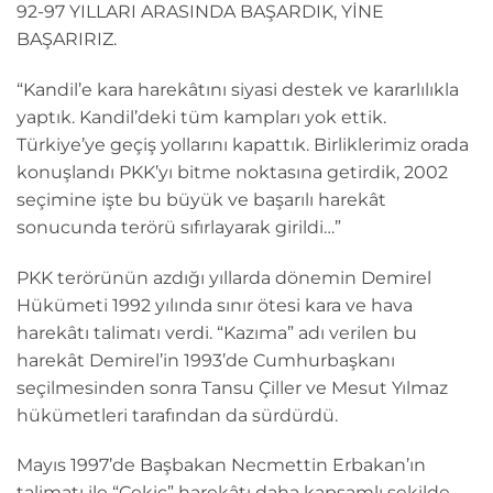
92-97 YILLARI ARASINDA BAŞARDIK, YİNE
BAŞARIRIZ.
“Kandil’e kara harekâtını siyasi destek ve kararlılıkla
yaptık. Kandil’deki tüm kampları yok ettik.
Türkiye’ye geçiş yollarını kapattık. Birliklerimiz orada
konuşlandı PKK’yı bitme noktasına getirdik, 2002
seçimine işte bu büyük ve başarılı harekât
sonucunda terörü sıfırlayarak girildi…”
PKK terörünün azdığı yıllarda dönemin Demirel
Hükümeti 1992 yılında sınır ötesi kara ve hava
harekâtı talimatı verdi. “Kazıma” adı verilen bu
harekât Demirel’in 1993’de Cumhurbaşkanı
seçilmesinden sonra Tansu Çiller ve Mesut Yılmaz
hükümetleri tarafından da sürdürdü.
Mayıs 1997’de Başbakan Necmettin Erbakan’ın
talimatı ile “Çekiç” harekâtı daha kapsamlı şekilde