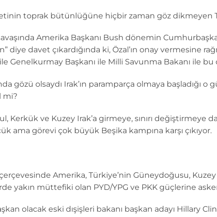
letinin toprak bütünlüğüne hiçbir zaman göz dikmeyen T
ez savaşında Amerika Başkanı Bush dönemin Cumhurbaşka
in” diye davet çıkardığında ki, Özal’ın onay vermesine
le Genelkurmay Başkanı ile Milli Savunma Bakanı ile bu d
rında gözü olsaydı Irak’ın paramparça olmaya başladığı o
l mi?
sul, Kerkük ve Kuzey Irak’a girmeye, sınırı değiştirmey
cük ama görevi çok büyük Beşika kampına karşı çıkıyor.
çerçevesinde Amerika, Türkiye’nin Güneydoğusu, Kuzey Ir
rde yakın müttefiki olan PYD/YPG ve PKK güçlerine askeri
kan olacak eski dışişleri bakanı başkan adayı Hillary Cli