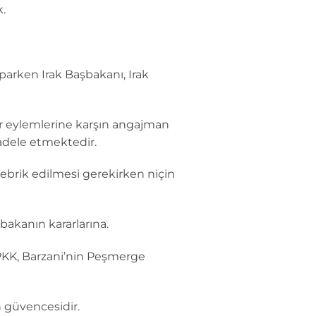
.
parken Irak Başbakanı, Irak
rör eylemlerine karşın angajman
adele etmektedir.
tebrik edilmesi gerekirken niçin
bakanın kararlarına.
PKK, Barzani’nin Peşmerge
 güvencesidir.