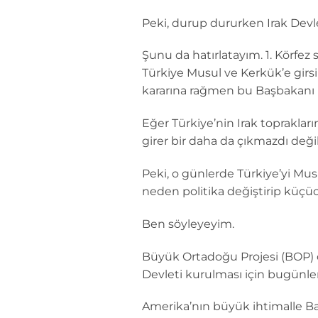
Peki, durup dururken Irak Dev
Şunu da hatırlatayım. 1. Körf
Türkiye Musul ve Kerkük’e girs
kararına rağmen bu Başbakanı i
Eğer Türkiye’nin Irak toprakla
girer bir daha da çıkmazdı deği
Peki, o günlerde Türkiye’yi Mu
neden politika değiştirip küçü
Ben söyleyeyim.
Büyük Ortadoğu Projesi (BOP) 
Devleti kurulması için bugünle
Amerika’nın büyük ihtimalle Baş