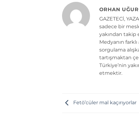
ORHAN UĞUR
GAZETECİ, YAZAR
sadece bir mesle
yakından takip e
Medyanın farklı
sorgulama alışk
tartışmaktan çe
Türkiye’nin yakı
etmektir.
Fetö’cüler mal kaçırıyorlar