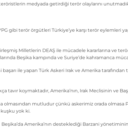
röristlerin medyada getirdiği terör olaylarını unutmadık
G gibi terör örgütleri Türkiye’ye karşı terör eylemleri ya
 Birleşmiş Milletlerin DEAŞ ile mücadele kararlarına ve te
aklarında Beşika kampında ve Suriye’de kahramanca müc
başarı ile yapan Türk Askeri Irak ve Amerika tarafından 
kça tavır koymaktadır, Amerika’nın, Irak Meclisinin ve Baş
’da olmasından mutludur çünkü askerimiz orada olmasa 
 kuşku yok ki.
 Beşika’da Amerika’nın desteklediği Barzani yönetiminin