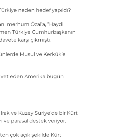
ürkiye neden hedef yapıldı?
nı merhum Özal’a, “Haydi
 rağmen Türkiye Cumhurbaşkanın
avete karşı çıkmıştı.
 günlerde Musul ve Kerkük’e
e davet eden Amerika bugün
ak ve Kuzey Suriye’de bir Kürt
 ve parasal destek veriyor.
nton çok açık şekilde Kürt