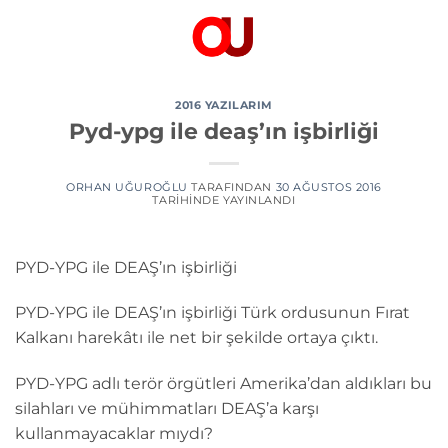
İçeriğe
atla
2016 YAZILARIM
Pyd-ypg ile deaş’ın işbirliği
ORHAN UĞUROĞLU
TARAFINDAN
30 AĞUSTOS 2016
TARIHINDE YAYINLANDI
PYD-YPG ile DEAŞ’ın işbirliği
PYD-YPG ile DEAŞ’ın işbirliği Türk ordusunun Fırat
Kalkanı harekâtı ile net bir şekilde ortaya çıktı.
PYD-YPG adlı terör örgütleri Amerika’dan aldıkları bu
silahları ve mühimmatları DEAŞ’a karşı
kullanmayacaklar mıydı?