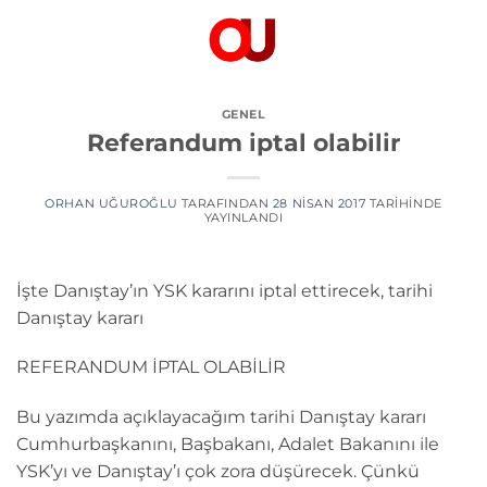
İçeriğe
atla
GENEL
Referandum iptal olabilir
ORHAN UĞUROĞLU
TARAFINDAN
28 NISAN 2017
TARIHINDE
YAYINLANDI
İşte Danıştay’ın YSK kararını iptal ettirecek, tarihi
Danıştay kararı
REFERANDUM İPTAL OLABİLİR
Bu yazımda açıklayacağım tarihi Danıştay kararı
Cumhurbaşkanını, Başbakanı, Adalet Bakanını ile
YSK’yı ve Danıştay’ı çok zora düşürecek. Çünkü