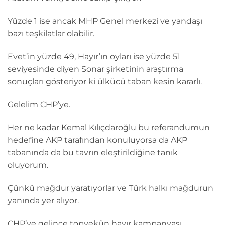
Yüzde 1 ise ancak MHP Genel merkezi ve yandaşı
bazı teşkilatlar olabilir.
Evet’in yüzde 49, Hayır’ın oyları ise yüzde 51
seviyesinde diyen Sonar şirketinin araştırma
sonuçları gösteriyor ki ülkücü taban kesin kararlı.
Gelelim CHP’ye.
Her ne kadar Kemal Kılıçdaroğlu bu referandumun
hedefine AKP tarafından konuluyorsa da AKP
tabanında da bu tavrın eleştirildiğine tanık
oluyorum.
Çünkü mağdur yaratıyorlar ve Türk halkı mağdurun
yanında yer alıyor.
CHP’ye gelince topyekûn hayır kampanyası