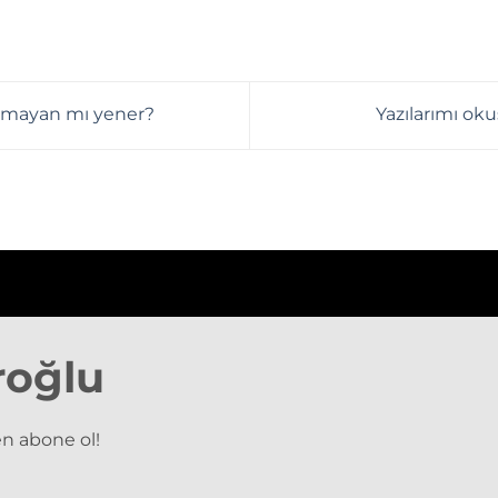
ırmayan mı yener?
Yazılarımı ok
roğlu
n abone ol!