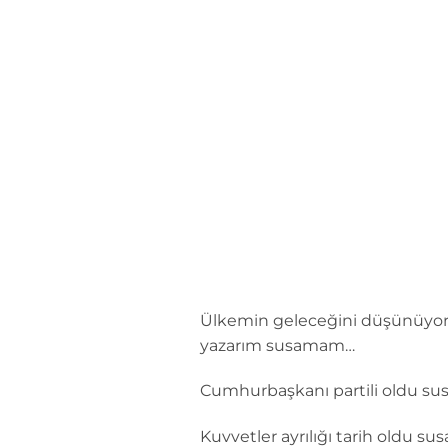
İçeriğe
atla
Ülkemin geleceğini düşünüyoru
yazarım susamam…
Cumhurbaşkanı partili oldu s
Kuvvetler ayrılığı tarih oldu s