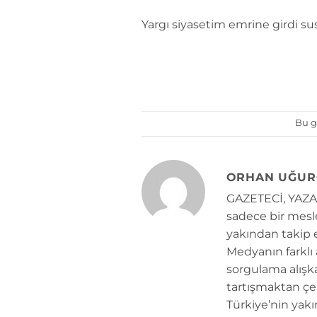
Yargı siyasetim emrine girdi 
Bu g
ORHAN UĞUR
GAZETECİ, YAZAR
sadece bir mesle
yakından takip e
Medyanın farklı
sorgulama alışk
tartışmaktan çe
Türkiye’nin yakı