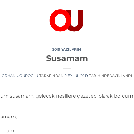
2019 YAZILARIM
Susamam
ORHAN UĞUROĞLU
TARAFINDAN
9 EYLÜL 2019
TARIHINDE YAYINLANDI
m susamam, gelecek nesillere gazeteci olarak borcum 
usamam,
usamam,