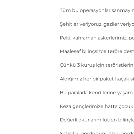
Tüm bu operasyonlar sanmayın k
Şehitler veriyoruz, gaziler ve
Peki, kahraman askerlerimiz, pol
Maalesef bilinçsizce teröre dest
Çünkü 3 kuruş için teröristleri
Aldığımız her bir paket kaçak 
Bu paralarla kendilerine yaşam v
Keza gençlerimize hatta çocuklar
Değerli okurlarım lütfen bilinçle
Satıcıları gördüğünüz her yerde