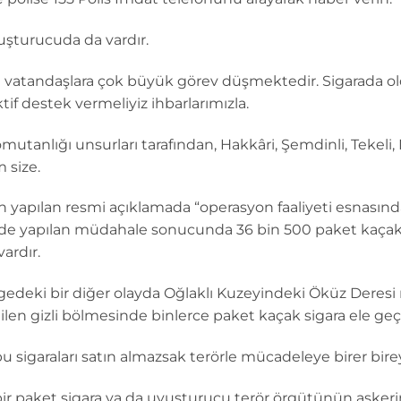
şturucuda da vardır.
 vatandaşlara çok büyük görev düşmektedir. Sigarada 
tif destek vermeliyiz ihbarlarımızla.
tanlığı unsurları tarafından, Hakkâri, Şemdinli, Tekeli,
 size.
dan yapılan resmi açıklamada “operasyon faaliyeti esnasın
e yapılan müdahale sonucunda 36 bin 500 paket kaçak si
vardır.
gedeki bir diğer olayda Oğlaklı Kuzeyindeki Öküz Deresi 
len gizli bölmesinde binlerce paket kaçak sigara ele geçir
bu sigaraları satın almazsak terörle mücadeleye birer bire
r paket sigara ya da uyuşturucu terör örgütünün askerimi