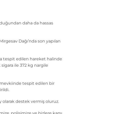
olduğundan daha da hassas
 Mirgesav Dağı’nda son yapılan
da tespit edilen hareket halinde
gara ile 372 kg nargile
mevkiinde tespit edilen bir
ildi.
y olarak destek vermiş oluruz.
ze, polisimize ve bizlere karşı