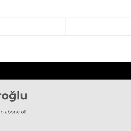
roğlu
n abone ol!