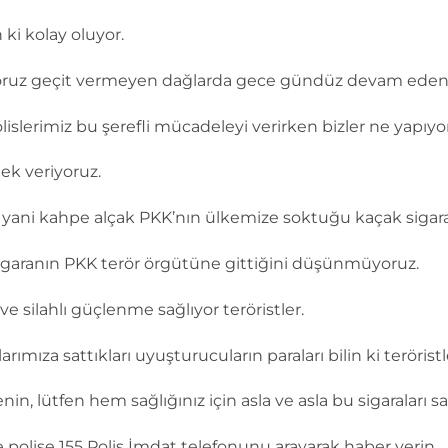
i kolay oluyor.
riyoruz geçit vermeyen dağlarda gece gündüz devam eden
islerimiz bu şerefli mücadeleyi verirken bizler ne yapıyo
ek veriyoruz.
n yani kahpe alçak PKK’nın ülkemize soktuğu kaçak sigarala
sigaranın PKK terör örgütüne gittiğini düşünmüyoruz.
e silahlı güçlenme sağlıyor teröristler.
ımıza sattıkları uyuşturucuların paraları bilin ki teröris
nin, lütfen hem sağlığınız için asla ve asla bu sigaraları s
 polise 155 Polis İmdat telefonunu arayarak haber verin.