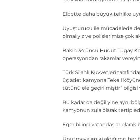
Elbette daha büyük tehlike uyu
Uyuşturucu ile mücadelede de
olmalıyız ve polislerimize çok ak
Bakın 34’üncü Hudut Tugay Komu
operasyondan rakamlar vereyim
Türk Silahlı Kuvvetleri tarafın
üç adet kamyona Tekeli köyünd
tütünü ele geçirilmiştir” bilgisi 
Bu kadar da değil yine aynı böl
kamyonun zula olarak tertip edi
Eğer bilinci vatandaşlar olarak 
Unutmayalım ki aldığımız her bi