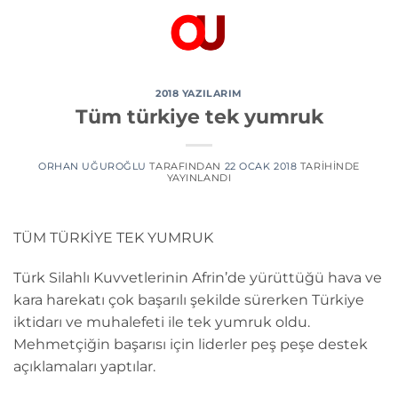
İçeriğe
atla
2018 YAZILARIM
Tüm türkiye tek yumruk
ORHAN UĞUROĞLU
TARAFINDAN
22 OCAK 2018
TARIHINDE
YAYINLANDI
TÜM TÜRKİYE TEK YUMRUK
Türk Silahlı Kuvvetlerinin Afrin’de yürüttüğü hava ve
kara harekatı çok başarılı şekilde sürerken Türkiye
iktidarı ve muhalefeti ile tek yumruk oldu.
Mehmetçiğin başarısı için liderler peş peşe destek
açıklamaları yaptılar.