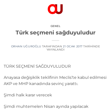
İçeriğe
atla
GENEL
Türk seçmeni sağduyuludur
ORHAN UĞUROĞLU
TARAFINDAN
21 OCAK 2017
TARIHINDE
YAYINLANDI
TÜRK SEÇMENİ SAĞDUYULUDUR
Anayasa değişiklik teklifinin Meclis’te kabul edilmesi
AKP ve MHP kanadında sevinç yarattı.
Şimdi halk karar verecek
Şimdi muhtemelen Nisan ayında yapılacak