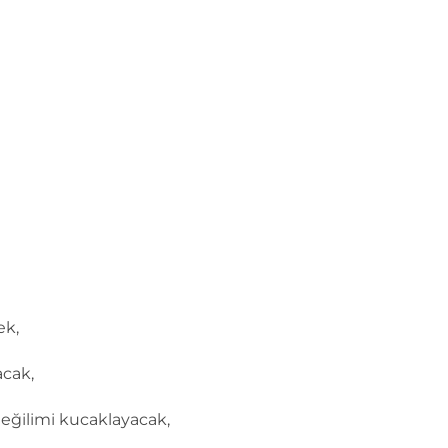
ek,
acak,
eğilimi kucaklayacak,