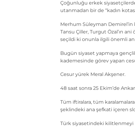
Çoğunluğu erkek siyasetçilerden
utanmadan bir de “kadın kotasını
Merhum Süleyman Demirel’in kad
Tansu Çiller, Turgut Özal’ın a
seçildi ki onunla ilgili önemli
Bugün siyaset yapmaya gençlik y
kademesinde görev yapan cesur
Cesur yürek Meral Akşener.
48 saat sonra 25 Ekim’de Ankara
Tüm iftiralara, tüm karalamalar
şeklindeki ana şefkati içeren sl
Türk siyasetindeki kilitlenmeyi