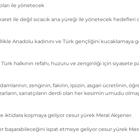
oları ile yönetecek
karet ile değil sıcacık ana yüreği ile yönetecek hedefler
llikle Anadolu kadınını ve Türk gençliğini kucaklamaya g
 Türk halkının refahı, huzuru ve zenginliği için siyasete par
adamlarının, zenginin, fakirin, işsizin, asgari ücretlinin, 
azarların, sanatçıların derdi olan her kesimin umudu olma
le iktidara koşmaya geliyor cesur yürek Meral Akşener.
er başarabileceğini ispat etmeye geliyor cesur yürek Mer