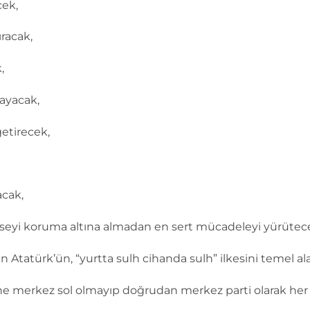
cek,
racak,
,
layacak,
etirecek,
acak,
mseyi koruma altına almadan en sert mücadeleyi yürütec
in Atatürk’ün, “yurtta sulh cihanda sulh” ilkesini temel al
 ne merkez sol olmayıp doğrudan merkez parti olarak her 