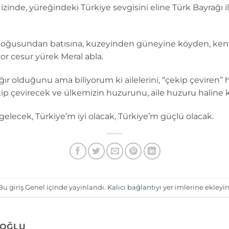
zinde, yüreğindeki Türkiye sevgisini eline Türk Bayrağı i
doğusundan batısına, kuzeyinden güneyine köyden, kente 
or cesur yürek Meral abla.
ğır olduğunu ama biliyorum ki ailelerini, “çekip çeviren
ip çevirecek ve ülkemizin huzurunu, aile huzuru haline k
elecek, Türkiye’m iyi olacak, Türkiye’m güçlü olacak.
Bu giriş Genel içinde yayınlandı.
Kalıcı bağlantıyı
yer imlerine ekleyin
OĞLU