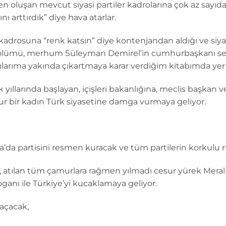
 oluşan mevcut siyasi partiler kadrolarına çok az sayıda 
 arttırdık” diye hava atarlar.
rosuna “renk katsın” diye kontenjandan aldığı ve siyas
ni ölümü, merhum Süleyman Demirel’in cumhurbaşkanı seç
 anılarıma yakında çıkartmaya karar verdiğim kitabımda ye
ıllarında başlayan, içişleri bakanlığına, meclis başkan ve
 bir kadın Türk siyasetine damga vurmaya geliyor.
’da partisini resmen kuracak ve tüm partilerin korkulu r
a, atılan tüm çamurlara rağmen yılmadı cesur yürek Meral 
oganı ile Türkiye’yi kucaklamaya geliyor.
 açacak,