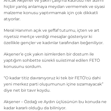
Ancak Akşener ve yakın çalışma kadrosu her adımı
hiçbir yanlış anlamaya meydan vermemek ve siyasi
malzeme konusu yaptırmamak için çok dikkatli
atıyorlar.
Meral Hanımın açık ve şeffaf tutumu, içten ve art
niyetsiz mertçe verdiği mesajlar gösteriyor ki
özellikle gençler ve kadınlar tarafından beğeniliyor.
Akşener’e çok yakın isimlerden bir dostum ile
yaptığım sohbette sürekli suiistimal edilen FETÖ
konusunu sordum.
“O kadar titiz davranıyoruz ki tek bir FETÖ’cü dahi
yeni merkez parti oluşumunun içine sızamayacak”
diye net bir tavır koydu.
Akşener – Özdağ ve Aydın üçlüsünün bu konuda ne
kadar kararlı olduğu da biliniyor.