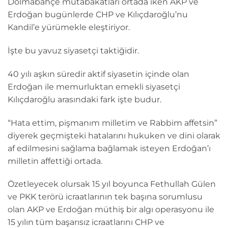
Dolmabahçe mutabakatları ortada iken AKP ve
Erdoğan bugünlerde CHP ve Kılıçdaroğlu’nu
Kandil’e yürümekle eleştiriyor.
İşte bu yavuz siyasetçi taktiğidir.
40 yılı aşkın süredir aktif siyasetin içinde olan
Erdoğan ile memurluktan emekli siyasetçi
Kılıçdaroğlu arasındaki fark işte budur.
“Hata ettim, pişmanım milletim ve Rabbim affetsin”
diyerek geçmişteki hatalarını hukuken ve dini olarak
af edilmesini sağlama bağlamak isteyen Erdoğan’ı
milletin affettiği ortada.
Özetleyecek olursak 15 yıl boyunca Fethullah Gülen
ve PKK terörü icraatlarının tek başına sorumlusu
olan AKP ve Erdoğan müthiş bir algı operasyonu ile
15 yılın tüm başarısız icraatlarını CHP ve