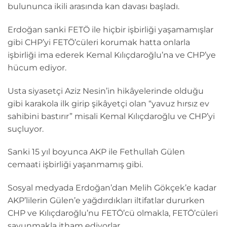
bulununca ikili arasında kan davası başladı.
Erdoğan sanki FETÖ ile hiçbir işbirliği yaşamamışlar
gibi CHP’yi FETÖ’cüleri korumak hatta onlarla
işbirliği ima ederek Kemal Kılıçdaroğlu’na ve CHP’ye
hücum ediyor.
Usta siyasetçi Aziz Nesin’in hikâyelerinde olduğu
gibi karakola ilk girip şikâyetçi olan “yavuz hırsız ev
sahibini bastırır” misali Kemal Kılıçdaroğlu ve CHP’yi
suçluyor.
Sanki 15 yıl boyunca AKP ile Fethullah Gülen
cemaati işbirliği yaşanmamış gibi.
Sosyal medyada Erdoğan’dan Melih Gökçek’e kadar
AKP’lilerin Gülen’e yağdırdıkları iltifatlar dururken
CHP ve Kılıçdaroğlu’nu FETÖ’cü olmakla, FETÖ’cüleri
savunmakla itham ediyorlar.