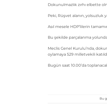
Dokunulmazlık zırhı elbette ol
Peki, Rüşvet alanın, yolsuzluk
Asıl mesele HDP’lilerin tamamı
Bu şekilde parçalanma yolundak
Meclis Genel Kurulu’nda, dokunul
oylamaya 529 milletvekili katıldı
Bugün saat 10.00’da toplanacak
Bu g