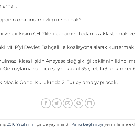
mamalı.
 yapanın dokunulmazlığı ne olacak?
nı ve bir kısım CHP’lileri parlamentodan uzaklaştırmak 
i MHP’yi Devlet Bahçeli ile koalisyona alarak kurtarmak
mazlıklara ilişkin Anayasa değişikliği teklifinin ikinci ma
. Gizli oylama sonucu şöyle; kabul 357, ret 149, çekimser 6
 Meclis Genel Kurulunda 2. Tur oylama yapılacak.
iriş
2016 Yazılarım
içinde yayınlandı.
Kalıcı bağlantıyı
yer imlerine ekl