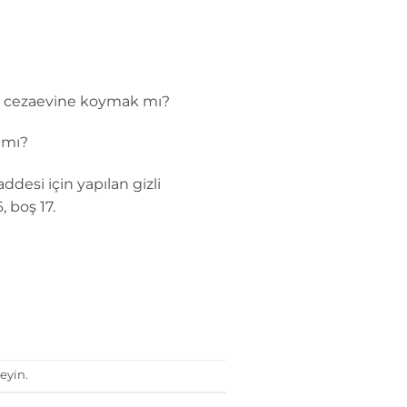
ve cezaevine koymak mı?
 mı?
ddesi için yapılan gizli
, boş 17.
eyin.