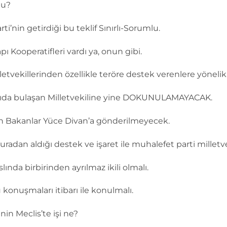
mu?
’nin getirdiği bu teklif Sınırlı-Sorumlu.
pı Kooperatifleri vardı ya, onun gibi.
etvekillerinden özellikle teröre destek verenlere yönelik 
ağıda bulaşan Milletvekiline yine DOKUNULAMAYACAK.
şan Bakanlar Yüce Divan’a gönderilmeyecek.
dan aldığı destek ve işaret ile muhalefet parti milletvek
nda birbirinden ayrılmaz ikili olmalı.
onuşmaları itibarı ile konulmalı.
nin Meclis’te işi ne?