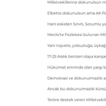
Milletvekillerine dokunulsun 
Elbette dokunulsun ama AK Parti
Hani eskiden Sınırlı, Sorumlu ya
Meclis’te Fezlekesi bulunan Mill
Yani rüşvete, yolsuzluğa, üçk
17-25 Aralık benzeri olaya karı
Hükümet emrinde olan yargı bura
Demokrasi ve dokunulmazlık aslı
Ancak bu dokunulmazlık kürsü k
Teröre destek veren Milletvekili