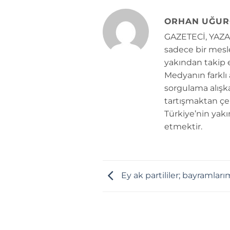
ORHAN UĞUR
GAZETECİ, YAZAR
sadece bir mesle
yakından takip e
Medyanın farklı
sorgulama alışk
tartışmaktan çe
Türkiye’nin yakı
etmektir.
Ey ak partililer; bayramlar