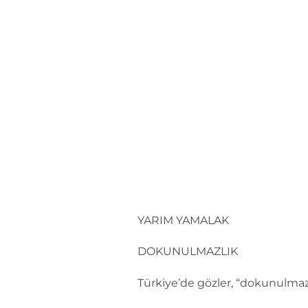
İçeriğe
atla
YARIM YAMALAK
DOKUNULMAZLIK
Türkiye’de gözler, “dokunulma