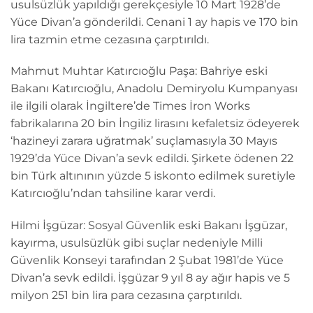
usulsüzlük yapıldığı gerekçesiyle 10 Mart 1928’de
Yüce Divan’a gönderildi. Cenani 1 ay hapis ve 170 bin
lira tazmin etme cezasına çarptırıldı.
Mahmut Muhtar Katırcıoğlu Paşa: Bahriye eski
Bakanı Katırcıoğlu, Anadolu Demiryolu Kumpanyası
ile ilgili olarak İngiltere’de Times İron Works
fabrikalarına 20 bin İngiliz lirasını kefaletsiz ödeyerek
‘hazineyi zarara uğratmak’ suçlamasıyla 30 Mayıs
1929’da Yüce Divan’a sevk edildi. Şirkete ödenen 22
bin Türk altınının yüzde 5 iskonto edilmek suretiyle
Katırcıoğlu’ndan tahsiline karar verdi.
Hilmi İşgüzar: Sosyal Güvenlik eski Bakanı İşgüzar,
kayırma, usulsüzlük gibi suçlar nedeniyle Milli
Güvenlik Konseyi tarafından 2 Şubat 1981’de Yüce
Divan’a sevk edildi. İşgüzar 9 yıl 8 ay ağır hapis ve 5
milyon 251 bin lira para cezasına çarptırıldı.