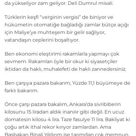
da yükseliyor zam geliyor. Deli Dumrul misali.
Türklerin keşfi “verginin vergisi” de biniyor ve
hükümetin otomatiğe bağladığı zamlar bütçe açığı
için Maliye’ye muhteşem bir gelir sağlıyor,
vatandaşın ceplerini boşaltıyor.
Ben ekonomi eleştirimi rakamlarla yapmayı çok
sevmem. Rakamları öyle bir okur ki siyasetçiler
iktidarı da haklı, muhalefeti de haklı zannedersiniz.
Ben çarşıya pazara bakarım, Yüzde 11,1 büyümeye de
farklı bakarım.
Önce çarşı pazara bakalım, Ankara’da sivribiberin
kilosunu 15 liradan aldık inanılır gibi değil. En ucuz
domatesin kilosu 4 lira. Taze fasulye 11 lira. Bakliyat ki
çoğu artık ithal rekor kırıyor zamlardan. Ama
Başbakan Binali Yıldırım ise tarımdan çok memnun.