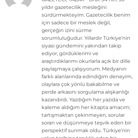
yıldır gazetecilik mesleğini
sürdürmekteyim. Gazetecilik benim
için sadece bir meslek değil,
gerçeğin izini sürme
sorumluluğudur. Yıllardır Türkiye’nin
siyasi gündemini yakından takip
ediyor, gördüklerimi ve
araştırdıklarımı okurlarla açık bir dille
paylaşmaya çalışıyorum. Medyanın
farklı alanlarında edindiğim deneyim,
olaylara çok yönlü bakabilme ve
perde arkasını sorgulama alışkanlığı
kazandırdı. Yazdığım her yazıda ve
kaleme aldığım her kitapta amacım;
tartışmaktan çekinmeyen, sorular
soran ve düşünmeye teşvik eden bir
perspektif sunmak oldu. Türkiye’nin