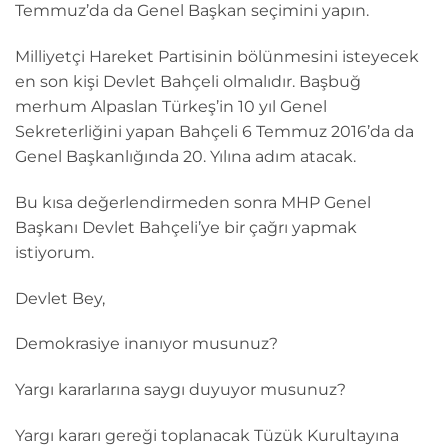
Temmuz’da da Genel Başkan seçimini yapın.
Milliyetçi Hareket Partisinin bölünmesini isteyecek
en son kişi Devlet Bahçeli olmalıdır. Başbuğ
merhum Alpaslan Türkeş’in 10 yıl Genel
Sekreterliğini yapan Bahçeli 6 Temmuz 2016’da da
Genel Başkanlığında 20. Yılına adım atacak.
Bu kısa değerlendirmeden sonra MHP Genel
Başkanı Devlet Bahçeli’ye bir çağrı yapmak
istiyorum.
Devlet Bey,
Demokrasiye inanıyor musunuz?
Yargı kararlarına saygı duyuyor musunuz?
Yargı kararı gereği toplanacak Tüzük Kurultayına