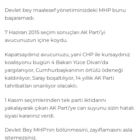
Devlet bey maalesef yönetiminizdeki MHP bunu
başaramadı.
7 Haziran 2015 seçim sonuçları AK Parti’yi
avucunuzun içine koydu.
Kapatsaydınız avucunuzu, yani CHP ile kursaydınız
koalisyonu bugün 4 Bakan Yüce Divan’da
yargılanıyor, Cumhurbaşkanının örtülü ödeneği
kaldırılıyor, Saray boşaltılıyor, 14 yıllık AK Parti
tahribatları onarılıyor olacaktı.
1 Kasım seçimlerinden tek parti iktidarını
yakalayarak çıkan AK Parti’ye can suyunu sizin hatalı
siyasi kararınız verdi.
Devlet Bey MHP’nin bölünmesini, zayıflamasını asla
istemezsiniz.