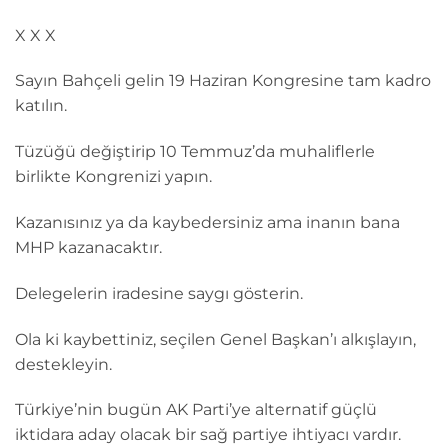
X X X
Sayın Bahçeli gelin 19 Haziran Kongresine tam kadro
katılın.
Tüzüğü değiştirip 10 Temmuz’da muhaliflerle
birlikte Kongrenizi yapın.
Kazanısınız ya da kaybedersiniz ama inanın bana
MHP kazanacaktır.
Delegelerin iradesine saygı gösterin.
Ola ki kaybettiniz, seçilen Genel Başkan’ı alkışlayın,
destekleyin.
Türkiye’nin bugün AK Parti’ye alternatif güçlü
iktidara aday olacak bir sağ partiye ihtiyacı vardır.