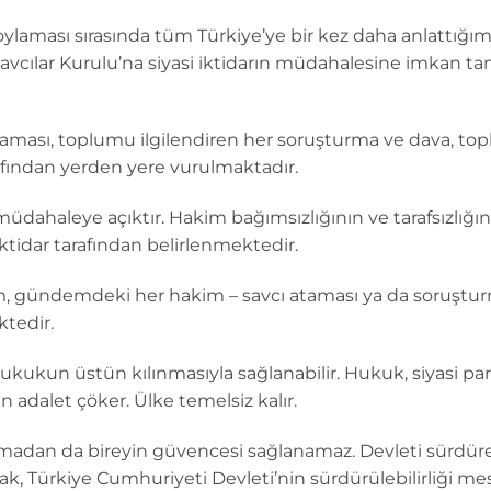
k oylaması sırasında tüm Türkiye’ye bir kez daha anlattığım
avcılar Kurulu’na siyasi iktidarın müdahalesine imkan ta
ataması, toplumu ilgilendiren her soruşturma ve dava, to
afından yerden yere vurulmaktadır.
 müdahaleye açıktır. Hakim bağımsızlığının ve tarafsızlığ
tidar tarafından belirlenmektedir.
, gündemdeki her hakim – savcı ataması ya da soruşturm
ktedir.
 hukukun üstün kılınmasıyla sağlanabilir. Hukuk, siyasi pa
 adalet çöker. Ülke temelsiz kalır.
 olmadan da bireyin güvencesi sağlanamaz. Devleti sürdüre
mak, Türkiye Cumhuriyeti Devleti’nin sürdürülebilirliği mes