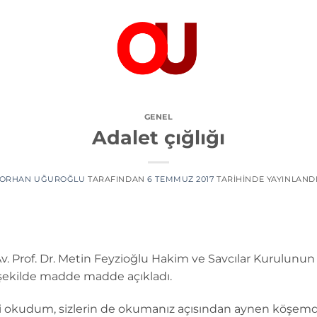
GENEL
Adalet çığlığı
ORHAN UĞUROĞLU
TARAFINDAN
6 TEMMUZ 2017
TARIHINDE YAYINLAND
 Av. Prof. Dr. Metin Feyzioğlu Hakim ve Savcılar Kurulunu
r şekilde madde madde açıkladı.
atli okudum, sizlerin de okumanız açısından aynen köşem