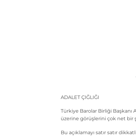
İçeriğe
atla
ADALET ÇIĞLIĞI
Türkiye Barolar Birliği Başkanı
üzerine görüşlerini çok net bi
Bu açıklamayı satır satır dikk