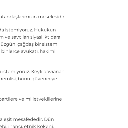
atandaşlarımızın meselesidir.
ı da istemiyoruz. Hukukun
ve savcıları siyasi iktidara
düzgün, çağdaş bir sistem
 binlerce avukatı, hakimi,
nı istemiyoruz. Keyfi davranan
n önemlisi, bunu güvenceye
partilere ve milletvekillerine
ına eşit mesafededir. Dün
i, inancı, etnik kökeni,