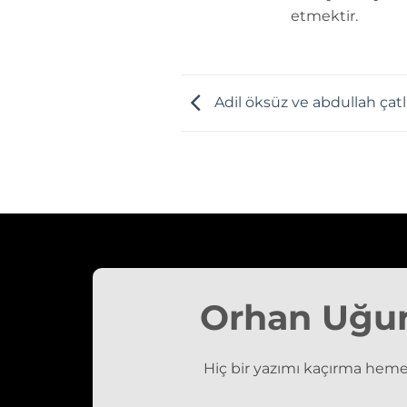
etmektir.
Adil öksüz ve abdullah çatl
Orhan Uğu
Hiç bir yazımı kaçırma heme