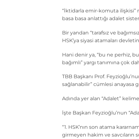
“İktidarla emir-komuta ilişkis
basa basa anlattığı adalet siste
Bir yandan “tarafsız ve bağıms
HSK’ya siyasi atamaları devleti
Hani denir ya, “bu ne perhiz, bu
bağımlı” yargı tanımına çok d
TBB Başkanı Prof. Feyzioğlu’nun
sağlanabilir” cümlesi anayasa
Adında yer alan “Adalet” kelim
İşte Başkan Feyzioğlu’nun “Adale
“1. HSK’nın son atama kararname
girmeyen hakim ve savcıların sür