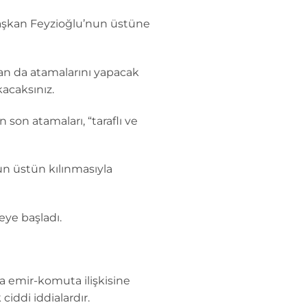
 başkan Feyzioğlu’nun üstüne
dan da atamalarını yapacak
acaksınız.
 son atamaları, “taraflı ve
un üstün kılınmasıyla
eye başladı.
la emir-komuta ilişkisine
ciddi iddialardır.