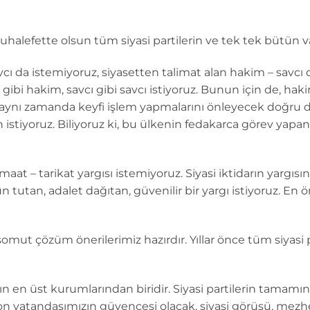
uhalefette olsun tüm siyasi partilerin ve tek tek bütün v
avcı da istemiyoruz, siyasetten talimat alan hakim – savc
i hakim, savcı gibi savcı istiyoruz. Bunun için de, hakim 
, aynı zamanda keyfi işlem yapmalarını önleyecek doğru 
 istiyoruz. Biliyoruz ki, bu ülkenin fedakarca görev yapan
aat – tarikat yargısı istemiyoruz. Siyasi iktidarın yargısı
 tutan, adalet dağıtan, güvenilir bir yargı istiyoruz. E
k somut çözüm önerilerimiz hazırdır. Yıllar önce tüm siyasi 
gının en üst kurumlarından biridir. Siyasi partilerin tamam
n vatandaşımızın güvencesi olacak, siyasi görüşü, mezheb