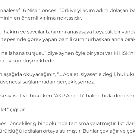
i” maalesef 16 Nisan öncesi Türkiye’yi adım adım dolaşan
minin en önemli kırılma noktasıdır.
ız” hakim ve savcılar tanımını anayasaya koyacak bir yan
n tepesinde görev yapan partili cumhurbaşkanlarına bırak
 ne lahana turşusu” diye aynen öyle bir yapı var ki HSK’nın
aha uygun düşmektedir.
 aşağıda okuyacağınız, “… Adalet, siyasetle değil, hukuk
 güvencesi sağlanmadan gerçekleşemez.
esi siyaset ve hukuken “AKP Adaleti” haline hızla dönüşm
t” çığlığı:
si, öncekiler gibi toplumda tartışma yaratmıştır. İktidar
üldüğü iddiaları ortaya atılmıştır. Bunlar çok ağır ve çok 