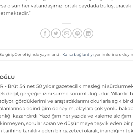
lursa olsun her vatandaşımızı ortak paydada buluşturacak b
etmektedir.”
Bu giriş Genel içinde yayınlandı.
Kalıcı bağlantıyı
yer imlerine ekleyin
OĞLU
 - Brüt 54 net 50 yıldır gazetecilik mesleğini sürdürmek
k değil, gerçeğin izini sürme sorumluluğudur. Yıllardır 
diyor, gördüklerimi ve araştırdıklarımı okurlarla açık bir 
 alanlarında edindiğim deneyim, olaylara çok yönlü bakab
anlığı kazandırdı. Yazdığım her yazıda ve kaleme aldığım
kinmeyen, sorular soran ve düşünmeye teşvik eden bir 
n tarihine tanıklık eden bir gazeteci olarak, inandığım tek