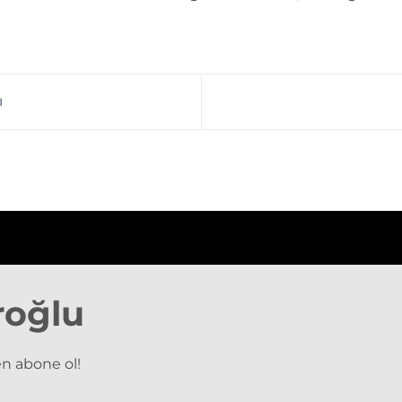
ı
roğlu
n abone ol!