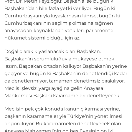
Prof. Dr. Metin Feyzioğlu: Başkan’a ise bugün ki
Başbakan’dan bile fazla yetki veriliyor. Bugün ki
Cumhurbaşkanı’yla kıyaslamasın kimse, bugün ki
Cumhurbaşkanı’nın seçilmiş olmasına rağmen
anayasadan kaynaklanan yetkileri, parlamenter
hükümet sistemi olduğu için az.
Doğal olarak kıyaslanacak olan Başbakan.
Başbakan’ın sorumluluğuyla mukayese etmek
lazım, Başbakan ortadan kalkıyor Başbakan’ın yerine
geçiyor ve bugün ki Başbakan’ın denetlendiği kadar
da denetlenmiyor, tamamen denetimsiz bırakılıyor.
Meclis işlevsiz, yargı ayağına gelin Anayasa
Mahkemesi Başkanı kararnameleri denetleyecek.
Meclisin pek çok konuda kanun çıkarması yerine,
başkanın kararnameleriyle Türkiye‘nin yönetilmesi
öngörülüyor. Bu kararnameleri denetleyecek olan
Anayasa Mahkemesi’nin on beş üyesinin on iki