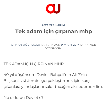
İçeriğe
atla
2017 YAZILARIM
Tek adam için çırpınan mhp
ORHAN UĞUROĞLU
TARAFINDAN
9 MART 2017
TARIHINDE
YAYINLANDI
TEK ADAM İÇİN ÇIRPINAN MHP
40 yıl düşünsem Devlet Bahçeli’nin AKP’nin
Başkanlık sistemini gerçekleştirmek için karşı
çıkanlara yandaşlarını saldırtacağını akıl edemezdim.
Ne oldu bu Devlet’e?