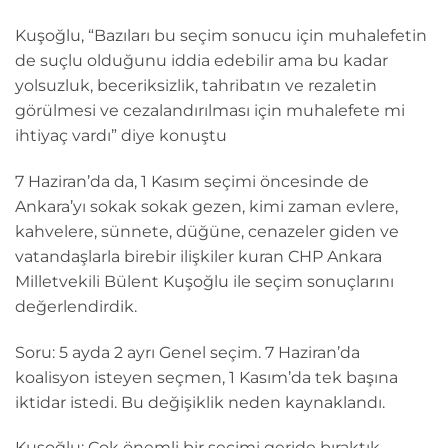
Kuşoğlu, “Bazıları bu seçim sonucu için muhalefetin
de suçlu olduğunu iddia edebilir ama bu kadar
yolsuzluk, beceriksizlik, tahribatın ve rezaletin
görülmesi ve cezalandırılması için muhalefete mi
ihtiyaç vardı” diye konuştu
7 Haziran’da da, 1 Kasım seçimi öncesinde de
Ankara’yı sokak sokak gezen, kimi zaman evlere,
kahvelere, sünnete, düğüne, cenazeler giden ve
vatandaşlarla birebir ilişkiler kuran CHP Ankara
Milletvekili Bülent Kuşoğlu ile seçim sonuçlarını
değerlendirdik.
Soru: 5 ayda 2 ayrı Genel seçim. 7 Haziran’da
koalisyon isteyen seçmen, 1 Kasım’da tek başına
iktidar istedi. Bu değişiklik neden kaynaklandı.
Kuşoğlu: Çok önemli bir seçimi geride bıraktık.