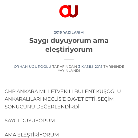
İçeriğe
atla
2015 YAZILARIM
Saygı duyuyorum ama
eleştiriyorum
ORHAN UĞUROĞLU
TARAFINDAN
3 KASIM 2015
TARIHINDE
YAYINLANDI
CHP ANKARA MİLLETVEKİLİ BÜLENT KUŞOĞLU
ANKARALILARI MECLİS’E DAVET ETTİ, SEÇİM
SONUCUNU DEĞERLENDİRDİ
SAYGI DUYUYORUM
AMA ELEŞTİRİYORUM