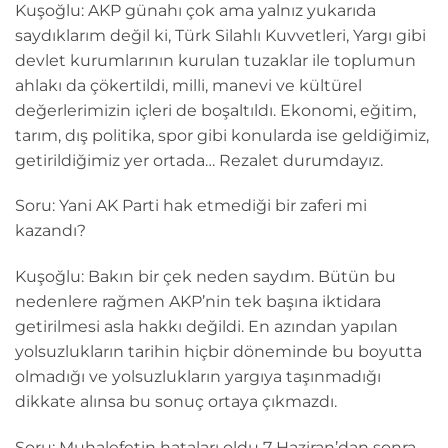
Kuşoğlu: AKP günahı çok ama yalnız yukarıda
saydıklarım değil ki, Türk Silahlı Kuvvetleri, Yargı gibi
devlet kurumlarının kurulan tuzaklar ile toplumun
ahlakı da çökertildi, milli, manevi ve kültürel
değerlerimizin içleri de boşaltıldı. Ekonomi, eğitim,
tarım, dış politika, spor gibi konularda ise geldiğimiz,
getirildiğimiz yer ortada… Rezalet durumdayız.
Soru: Yani AK Parti hak etmediği bir zaferi mi
kazandı?
Kuşoğlu: Bakın bir çek neden saydım. Bütün bu
nedenlere rağmen AKP’nin tek başına iktidara
getirilmesi asla hakkı değildi. En azından yapılan
yolsuzlukların tarihin hiçbir döneminde bu boyutta
olmadığı ve yolsuzlukların yargıya taşınmadığı
dikkate alınsa bu sonuç ortaya çıkmazdı.
Soru: Muhalefetin hataları oldu 7 Haziran’dan sonra.