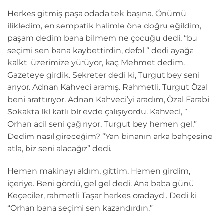
Herkes gitmiş paşa odada tek başına. Önümü
ilikledim, en sempatik halimle öne doğru eğildim,
paşam dedim bana bilmem ne çocuğu dedi, “bu
seçimi sen bana kaybettirdin, defol “ dedi ayağa
kalktı üzerimize yürüyor, kaç Mehmet dedim.
Gazeteye girdik. Sekreter dedi ki, Turgut bey seni
arıyor. Adnan Kahveci aramış. Rahmetli. Turgut Özal
beni arattırıyor. Adnan Kahveci’yi aradım, Özal Farabi
Sokakta iki katlı bir evde çalışıyordu. Kahveci, “
Orhan acil seni çağırıyor, Turgut bey hemen gel.”
Dedim nasıl gireceğim? “Yan binanın arka bahçesine
atla, biz seni alacağız” dedi.
Hemen makinayı aldım, gittim. Hemen girdim,
içeriye. Beni gördü, gel gel dedi. Ana baba günü
Keçeciler, rahmetli Taşar herkes oradaydı. Dedi ki
“Orhan bana seçimi sen kazandırdın.”