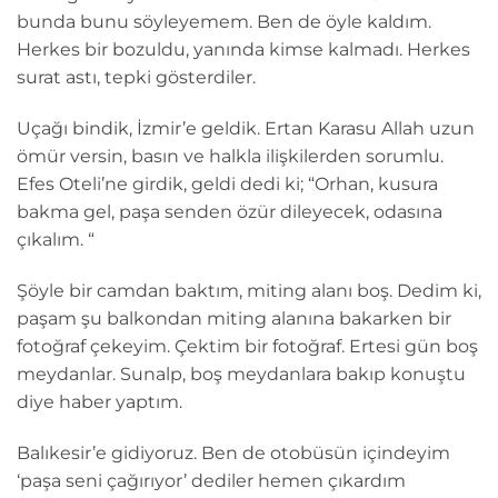
bunda bunu söyleyemem. Ben de öyle kaldım.
Herkes bir bozuldu, yanında kimse kalmadı. Herkes
surat astı, tepki gösterdiler.
Uçağı bindik, İzmir’e geldik. Ertan Karasu Allah uzun
ömür versin, basın ve halkla ilişkilerden sorumlu.
Efes Oteli’ne girdik, geldi dedi ki; “Orhan, kusura
bakma gel, paşa senden özür dileyecek, odasına
çıkalım. “
Şöyle bir camdan baktım, miting alanı boş. Dedim ki,
paşam şu balkondan miting alanına bakarken bir
fotoğraf çekeyim. Çektim bir fotoğraf. Ertesi gün boş
meydanlar. Sunalp, boş meydanlara bakıp konuştu
diye haber yaptım.
Balıkesir’e gidiyoruz. Ben de otobüsün içindeyim
‘paşa seni çağırıyor’ dediler hemen çıkardım