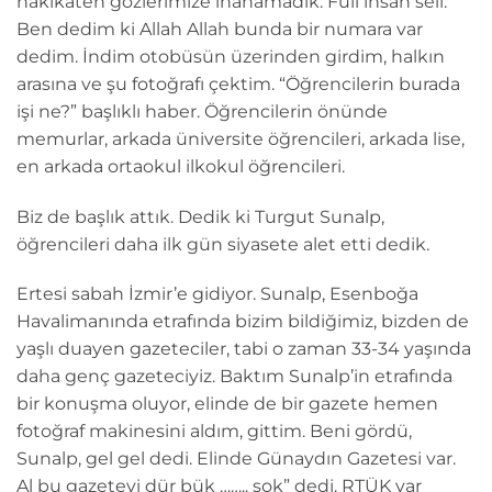
hakikaten gözlerimize inanamadık. Full insan seli.
Ben dedim ki Allah Allah bunda bir numara var
dedim. İndim otobüsün üzerinden girdim, halkın
arasına ve şu fotoğrafı çektim. “Öğrencilerin burada
işi ne?” başlıklı haber. Öğrencilerin önünde
memurlar, arkada üniversite öğrencileri, arkada lise,
en arkada ortaokul ilkokul öğrencileri.
Biz de başlık attık. Dedik ki Turgut Sunalp,
öğrencileri daha ilk gün siyasete alet etti dedik.
Ertesi sabah İzmir’e gidiyor. Sunalp, Esenboğa
Havalimanında etrafında bizim bildiğimiz, bizden de
yaşlı duayen gazeteciler, tabi o zaman 33-34 yaşında
daha genç gazeteciyiz. Baktım Sunalp’in etrafında
bir konuşma oluyor, elinde de bir gazete hemen
fotoğraf makinesini aldım, gittim. Beni gördü,
Sunalp, gel gel dedi. Elinde Günaydın Gazetesi var.
Al bu gazeteyi dür bük …….. sok” dedi. RTÜK var