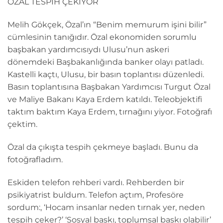
ÖZAL TESPİH ÇEKİYOR
Melih Gökçek, Özal’ın “Benim memurum işini bilir”
cümlesinin tanığıdır. Özal ekonomiden sorumlu
başbakan yardımcısıydı Ulusu’nun askeri
dönemdeki Başbakanlığında banker olayı patladı.
Kastelli kaçtı, Ulusu, bir basın toplantısı düzenledi.
Basın toplantısına Başbakan Yardımcısı Turgut Özal
ve Maliye Bakanı Kaya Erdem katıldı. Teleobjektifi
taktım baktım Kaya Erdem, tırnağını yiyor. Fotoğrafı
çektim.
Özal da çıkışta tespih çekmeye başladı. Bunu da
fotoğrafladım.
Eskiden telefon rehberi vardı. Rehberden bir
psikiyatrist buldum. Telefon açtım, Profesöre
sordum:, ‘Hocam insanlar neden tırnak yer, neden
tespih çeker?’ ‘Sosyal baskı, toplumsal baskı olabilir’