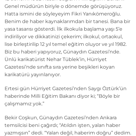
Genel müdürün biriyle o dönemde görüşüyoruz.
Hatta ismini de söyleyeyim Fikri Yanıkömeroğlu.
Benim de haber kaynaklarımdan bir tanesi. Bana bir
yasa tasarısı gösterdi. İlk ilkokula başlama yaşı 5’e
indiriliyor ve dikkatinizi çekerim; ilkokul, ortaokul,
lise birleştirilip 12 yıl temel eğitim oluyor ve yıl 1982.
Biz bu haberi yapıyoruz, Günaydın Gazetesi’nde.
Ünlü karikatürist Nehar Tüblek’in, Hürriyet
Gazetesi’nde sınıfta sıra yerine beşikleri koyan
karikatürü yayınlanıyor.
Ertesi gün Hürriyet Gazetesi’nden Saygı Öztürk’ün
haberinde Milli Eğitim Bakanı diyor ki; “Böyle bir
çalışmamız yok.”
Bekir Coşkun, Günaydın Gazetesi’nden Ankara
temsilcisi beni çağırdı; “Atıldın işten, yalan haber
yazmışsın” dedi. “Yalan değil, haberim doğru” dedim.