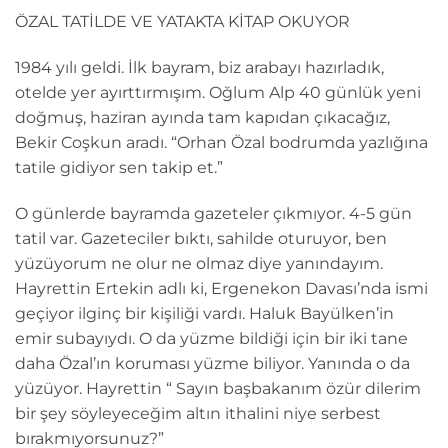
ÖZAL TATİLDE VE YATAKTA KİTAP OKUYOR
1984 yılı geldi. İlk bayram, biz arabayı hazırladık,
otelde yer ayırttırmışım. Oğlum Alp 40 günlük yeni
doğmuş, haziran ayında tam kapıdan çıkacağız,
Bekir Coşkun aradı. “Orhan Özal bodrumda yazlığına
tatile gidiyor sen takip et.”
O günlerde bayramda gazeteler çıkmıyor. 4-5 gün
tatil var. Gazeteciler bıktı, sahilde oturuyor, ben
yüzüyorum ne olur ne olmaz diye yanındayım.
Hayrettin Ertekin adlı ki, Ergenekon Davası’nda ismi
geçiyor ilginç bir kişiliği vardı. Haluk Bayülken’in
emir subayıydı. O da yüzme bildiği için bir iki tane
daha Özal’ın koruması yüzme biliyor. Yanında o da
yüzüyor. Hayrettin “ Sayın başbakanım özür dilerim
bir şey söyleyeceğim altın ithalini niye serbest
bırakmıyorsunuz?”