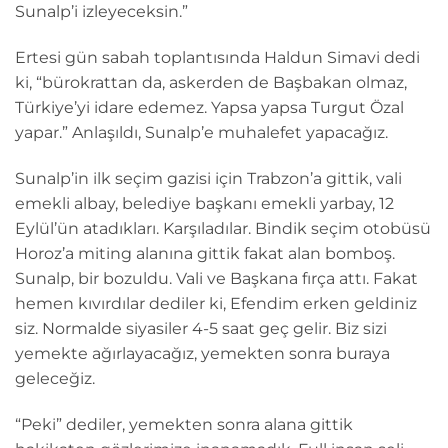
Sunalp’i izleyeceksin.”
Ertesi gün sabah toplantısında Haldun Simavi dedi
ki, “bürokrattan da, askerden de Başbakan olmaz,
Türkiye’yi idare edemez. Yapsa yapsa Turgut Özal
yapar.” Anlaşıldı, Sunalp’e muhalefet yapacağız.
Sunalp’in ilk seçim gazisi için Trabzon’a gittik, vali
emekli albay, belediye başkanı emekli yarbay, 12
Eylül’ün atadıkları. Karşıladılar. Bindik seçim otobüsü
Horoz’a miting alanına gittik fakat alan bomboş.
Sunalp, bir bozuldu. Vali ve Başkana fırça attı. Fakat
hemen kıvırdılar dediler ki, Efendim erken geldiniz
siz. Normalde siyasiler 4-5 saat geç gelir. Biz sizi
yemekte ağırlayacağız, yemekten sonra buraya
geleceğiz.
“Peki” dediler, yemekten sonra alana gittik