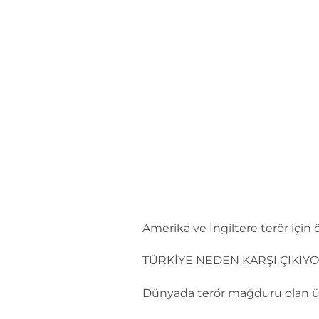
İçeriğe
atla
Amerika ve İngiltere terör için 
TÜRKİYE NEDEN KARŞI ÇIKIY
Dünyada terör mağduru olan ülke