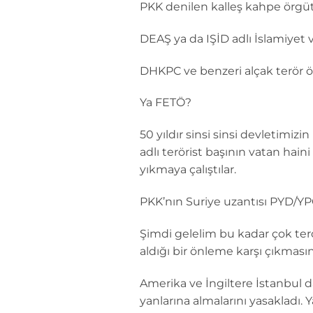
PKK denilen kalleş kahpe örgüt 3
DEAŞ ya da IŞİD adlı İslamiyet 
DHKPC ve benzeri alçak terör ö
Ya FETÖ?
50 yıldır sinsi sinsi devletimiz
adlı terörist başının vatan hai
yıkmaya çalıştılar.
PKK’nın Suriye uzantısı PYD/YPG
Şimdi gelelim bu kadar çok ter
aldığı bir önleme karşı çıkmasın
Amerika ve İngiltere İstanbul da
yanlarına almalarını yasakladı.