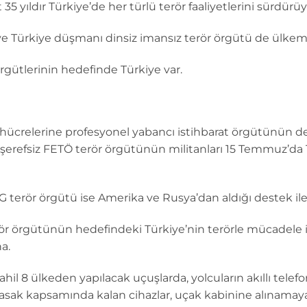
5 yıldır Türkiye’de her türlü terör faaliyetlerini sürdürüy
ve Türkiye düşmanı dinsiz imansız terör örgütü de ülkemiz
rgütlerinin hedefinde Türkiye var.
in hücrelerine profesyonel yabancı istihbarat örgütünün d
ni şerefsiz FETÖ terör örgütünün militanları 15 Temmuz’da
 terör örgütü ise Amerika ve Rusya’dan aldığı destek ile T
ör örgütünün hedefindeki Türkiye’nin terörle mücadele i
a.
hil 8 ülkeden yapılacak uçuşlarda, yolcuların akıllı tele
 Yasak kapsamında kalan cihazlar, uçak kabinine alınamay