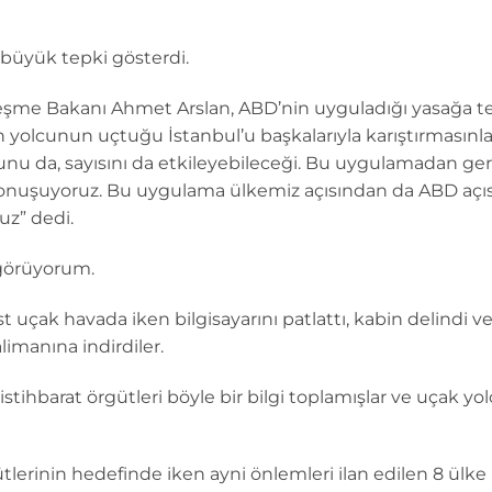
büyük tepki gösterdi.
leşme Bakanı Ahmet Arslan, ABD’nin uyguladığı yasağa tep
 yolcunun uçtuğu İstanbul’u başkalarıyla karıştırmasınla
 da, sayısını da etkileyebileceği. Bu uygulamadan geri
konuşuyoruz. Bu uygulama ülkemiz açısından da ABD açıs
ruz” dedi.
 görüyorum.
t uçak havada iken bilgisayarını patlattı, kabin delindi ve 
limanına indirdiler.
stihbarat örgütleri böyle bir bilgi toplamışlar ve uçak y
tlerinin hedefinde iken ayni önlemleri ilan edilen 8 ülk