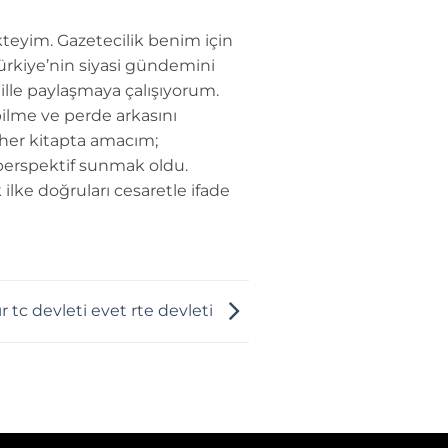
teyim. Gazetecilik benim için
Türkiye’nin siyasi gündemini
dille paylaşmaya çalışıyorum.
ilme ve perde arkasını
 her kitapta amacım;
perspektif sunmak oldu.
 ilke doğruları cesaretle ifade
r tc devleti evet rte devleti